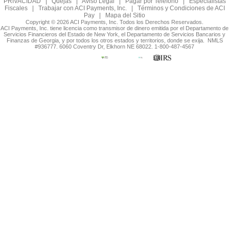
PRIVACIDAD
|
Quejas
|
Aviso Legal
|
Pagar por Teléfono
|
Especialistas
Fiscales
|
Trabajar con ACI Payments, Inc.
|
Términos y Condiciones de ACI
Pay
|
Mapa del Sitio
Copyright © 2026 ACI Payments, Inc. Todos los Derechos Reservados.
ACI Payments, Inc. tiene licencia como transmisor de dinero emitida por el Departamento de
Servicios Financieros del Estado de New York, el Departamento de Servicios Bancarios y
Finanzas de Georgia, y por todos los otros estados y territorios, donde se exija. NMLS
#936777. 6060 Coventry Dr, Elkhorn NE 68022. 1-800-487-4567