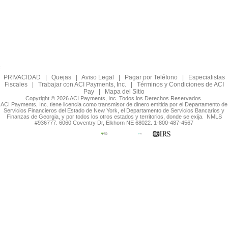
PRIVACIDAD
|
Quejas
|
Aviso Legal
|
Pagar por Teléfono
|
Especialistas
Fiscales
|
Trabajar con ACI Payments, Inc.
|
Términos y Condiciones de ACI
Pay
|
Mapa del Sitio
Copyright © 2026 ACI Payments, Inc. Todos los Derechos Reservados.
ACI Payments, Inc. tiene licencia como transmisor de dinero emitida por el Departamento de
Servicios Financieros del Estado de New York, el Departamento de Servicios Bancarios y
Finanzas de Georgia, y por todos los otros estados y territorios, donde se exija. NMLS
#936777. 6060 Coventry Dr, Elkhorn NE 68022. 1-800-487-4567