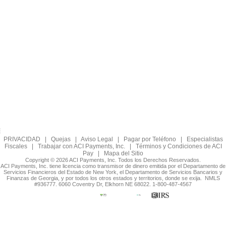
PRIVACIDAD
|
Quejas
|
Aviso Legal
|
Pagar por Teléfono
|
Especialistas
Fiscales
|
Trabajar con ACI Payments, Inc.
|
Términos y Condiciones de ACI
Pay
|
Mapa del Sitio
Copyright © 2026 ACI Payments, Inc. Todos los Derechos Reservados.
ACI Payments, Inc. tiene licencia como transmisor de dinero emitida por el Departamento de
Servicios Financieros del Estado de New York, el Departamento de Servicios Bancarios y
Finanzas de Georgia, y por todos los otros estados y territorios, donde se exija. NMLS
#936777. 6060 Coventry Dr, Elkhorn NE 68022. 1-800-487-4567