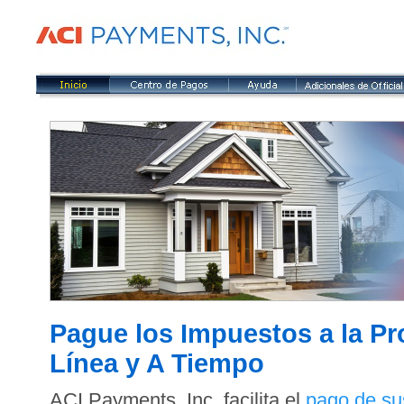
Pague los Impuestos a la Pr
Línea y A Tiempo
ACI Payments, Inc. facilita el
pago de su