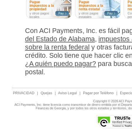
Pague
Pague
Pa
impuestos a la
impuestos a la
im
propiedad
renta estatal
re
y otros pagos
y otros pagos
Co
locales
estatales
pe
Con ACI Payments, Inc. es fácil pa
del Estado de Alabama
,
impuestos 
sobre la renta federal
y otras factur
crédito. Solo tiene que hacer clic en
¿A quién puedo pagar?
para buscar
postal.
PRIVACIDAD
|
Quejas
|
Aviso Legal
|
Pagar por Teléfono
|
Especia
Copyright © 2026 ACI Paym
ACI Payments, Inc. tiene licencia como transmisor de dinero emitida por el Depar
Finanzas de Georgia, y por todos los otros estados y territorios