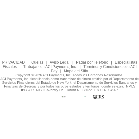
PRIVACIDAD
|
Quejas
|
Aviso Legal
|
Pagar por Teléfono
|
Especialistas
Fiscales
|
Trabajar con ACI Payments, Inc.
|
Términos y Condiciones de ACI
Pay
|
Mapa del Sitio
Copyright © 2026 ACI Payments, Inc. Todos los Derechos Reservados.
ACI Payments, Inc. tiene licencia como transmisor de dinero emitida por el Departamento de
Servicios Financieros del Estado de New York, el Departamento de Servicios Bancarios y
Finanzas de Georgia, y por todos los otros estados y territorios, donde se exija. NMLS
#936777. 6060 Coventry Dr, Elkhorn NE 68022. 1-800-487-4567