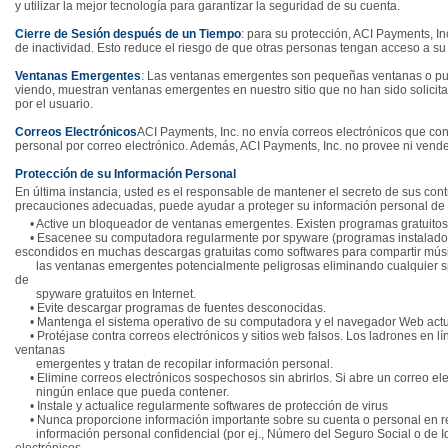
y utilizar la mejor tecnología para garantizar la seguridad de su cuenta.
Cierre de Sesión después de un Tiempo
: para su protección, ACI Payments, 
de inactividad. Esto reduce el riesgo de que otras personas tengan acceso a su
Ventanas Emergentes
: Las ventanas emergentes son pequeñas ventanas o pu
viendo, muestran ventanas emergentes en nuestro sitio que no han sido solicita
por el usuario.
Correos Electrónicos
ACI Payments, Inc. no envía correos electrónicos que con
personal por correo electrónico. Además, ACI Payments, Inc. no provee ni vende 
Protección de su Información Personal
En última instancia, usted es el responsable de mantener el secreto de sus con
precauciones adecuadas, puede ayudar a proteger su información personal de fr
• Active un bloqueador de ventanas emergentes. Existen programas gratuitos
• Esacenee su computadora regularmente por spyware (programas instalados
escondidos en muchas descargas gratuitas como softwares para compartir músic
las ventanas emergentes potencialmente peligrosas eliminando cualquier sp
de
spyware gratuitos en Internet.
• Evite descargar programas de fuentes desconocidas.
• Mantenga el sistema operativo de su computadora y el navegador Web actu
• Protéjase contra correos electrónicos y sitios web falsos. Los ladrones en lí
ventanas
emergentes y tratan de recopilar información personal.
• Elimine correos electrónicos sospechosos sin abrirlos. Si abre un correo ele
ningún enlace que pueda contener.
• Instale y actualice regularmente softwares de protección de virus
• Nunca proporcione información importante sobre su cuenta o personal en r
información personal confidencial (por ej., Número del Seguro Social o de Ident