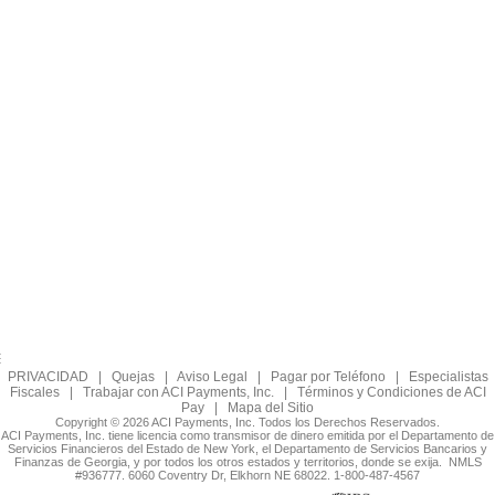
PRIVACIDAD
|
Quejas
|
Aviso Legal
|
Pagar por Teléfono
|
Especialistas
Fiscales
|
Trabajar con ACI Payments, Inc.
|
Términos y Condiciones de ACI
Pay
|
Mapa del Sitio
Copyright © 2026 ACI Payments, Inc. Todos los Derechos Reservados.
ACI Payments, Inc. tiene licencia como transmisor de dinero emitida por el Departamento de
Servicios Financieros del Estado de New York, el Departamento de Servicios Bancarios y
Finanzas de Georgia, y por todos los otros estados y territorios, donde se exija. NMLS
#936777. 6060 Coventry Dr, Elkhorn NE 68022. 1-800-487-4567