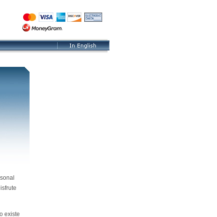
rsonal
isfrute
o existe